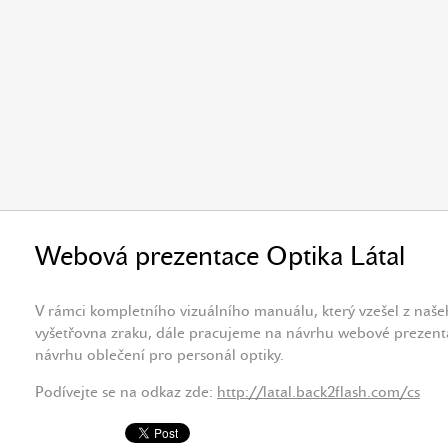
Webová prezentace Optika Látal
V rámci kompletního vizuálního manuálu, který vzešel z naše
vyšetřovna zraku, dále pracujeme na návrhu webové prezent
návrhu oblečení pro personál optiky.
Podívejte
se na odkaz
zde
:
http://latal.back2flash.com/cs