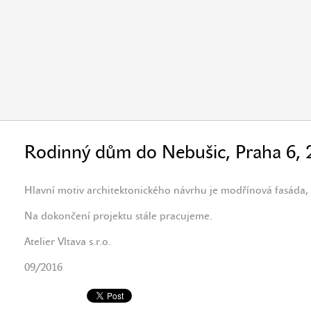
Rodinný dům do Nebušic, Praha 6, 
Hlavní motiv architektonického návrhu je modřínová fasáda,
Na dokončení projektu stále pracujeme.
Atelier Vltava s.r.o.
09/2016