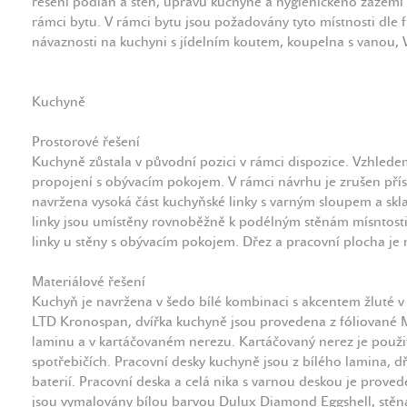
řešení podlah a stěn, úpravu kuchyně a hygienického zázemí 
rámci bytu. V rámci bytu jsou požadovány tyto místnosti dle 
návaznosti na kuchyni s jídelním koutem, koupelna s vanou, 
Kuchyně
Prostorové řešení
Kuchyně zůstala v původní pozici v rámci dispozice. Vzhlede
propojení s obývacím pokojem. V rámci návrhu je zrušen přís
navržena vysoká část kuchyňské linky s varným sloupem a sk
linky jsou umístěny rovnoběžně k podélným stěnám mísntosti.
linky u stěny s obývacím pokojem. Dřez a pracovní plocha je 
Materiálové řešení
Kuchyň je navržena v šedo bílé kombinaci s akcentem žluté v 
LTD Kronospan, dvířka kuchyně jsou provedena z fóliované M
laminu a v kartáčovaném nerezu. Kartáčovaný nerez je použit
spotřebičích. Pracovní desky kuchyně jsou z bílého lamina, d
baterií. Pracovní deska a celá nika s varnou deskou je prov
jsou vymalovány bílou barvou Dulux Diamond Eggshell, stěn