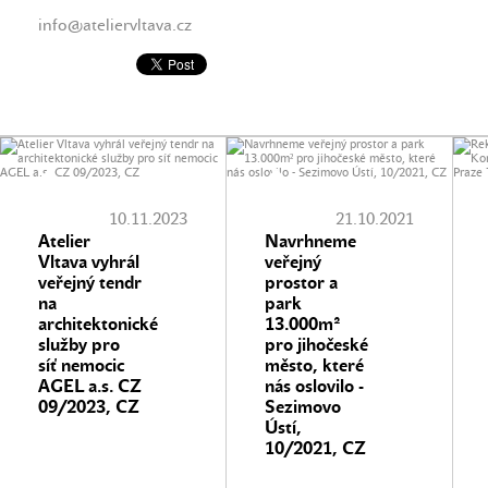
info@ateliervltava.cz
10.11.2023
21.10.2021
Atelier
Navrhneme
Vltava vyhrál
veřejný
veřejný tendr
prostor a
na
park
architektonické
13.000m²
služby pro
pro jihočeské
síť nemocic
město, které
AGEL a.s. CZ
nás oslovilo -
09/2023, CZ
Sezimovo
Ústí,
10/2021, CZ