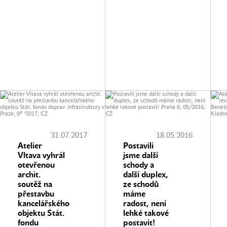
31.07.2017
18.05.2016
Atelier
Postavili
Vltava vyhrál
jsme další
otevřenou
schody a
archit.
další duplex,
soutěž na
ze schodů
přestavbu
máme
kancelářského
radost, není
objektu Stát.
lehké takové
fondu
postavit!