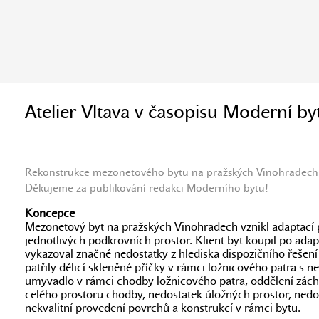
Atelier Vltava v časopisu Moderní b
Rekonstrukce mezonetového bytu na pražských Vinohradech n
Děkujeme za publikování redakci Moderního bytu!
Koncepce
Mezonetový byt na pražských Vinohradech vznikl adaptací
jednotlivých podkrovních prostor. Klient byt koupil po ada
vykazoval značné nedostatky z hlediska dispozičního řešení
patřily dělicí skleněné příčky v rámci ložnicového patra s n
umyvadlo v rámci chodby ložnicového patra, oddělení zách
celého prostoru chodby, nedostatek úložných prostor, nedos
nekvalitní provedení povrchů a konstrukcí v rámci bytu.