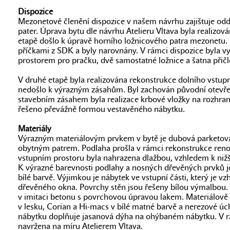
Dispozice
Mezonetové členění dispozice v našem návrhu zajištuje oddě
pater. Úprava bytu dle návrhu Atelieru Vltava byla realizov
etapě došlo k úpravě horního ložnicového patra mezonetu.
příčkami z SDK a byly narovnány. V rámci dispozice byla 
prostorem pro pračku, dvě samostatné ložnice a šatna přičle
V druhé etapě byla realizována rekonstrukce dolního vstupn
nedošlo k výrazným zásahům. Byl zachován původní otevře
stavebním zásahem byla realizace krbové vložky na rozhran
řešeno převážně formou vestavěného nábytku.
Materiály
Výrazným materiálovým prvkem v bytě je dubová parketová
obytným patrem. Podlaha prošla v rámci rekonstrukce reno
vstupním prostoru byla nahrazena dlažbou, vzhledem k niž
K výrazné barevnosti podlahy a nosných dřevěných prvků je
bílé barvě. Výjimkou je nábytek ve vstupní části, který je 
dřevěného okna. Povrchy stěn jsou řešeny bílou výmalbou.
v imitaci betonu s povrchovou úpravou lakem. Materiálově 
v lesku, Corian a Hi-macs v bílé matné barvě a nerezové úc
nábytku doplňuje jasanová dýha na ohýbaném nábytku. V r
navržena na míru Atelierem Vltava.