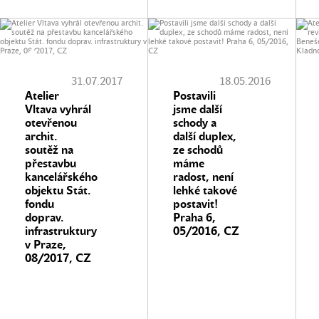
31.07.2017
18.05.2016
Atelier
Postavili
Vltava vyhrál
jsme další
otevřenou
schody a
archit.
další duplex,
soutěž na
ze schodů
přestavbu
máme
kancelářského
radost, není
objektu Stát.
lehké takové
fondu
postavit!
doprav.
Praha 6,
infrastruktury
05/2016, CZ
v Praze,
08/2017, CZ