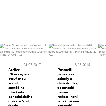
31.07.2017
18.05.2016
Atelier
Postavili
Vltava vyhrál
jsme další
otevřenou
schody a
archit.
další duplex,
soutěž na
ze schodů
přestavbu
máme
kancelářského
radost, není
objektu Stát.
lehké takové
fondu
postavit!