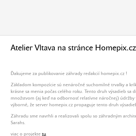
Atelier Vltava na stránce Homepix.c
Ďakujeme za publikovanie záhrady redakcií homepix.cz !
Základom kompozície sú nenáročné suchomilné trvalky a krí
krásne sa menia počas celého roku. Tento druh výsadieb sa 
množstvom (aj keď na odbornosť relatívne náročnej) údržby v
výborné, že server homepix.cz propaguje tento druh výsadieb 
Záhradu sme navrhli a realizovali spolu so záhradným archi
Sarahs.
viac o projekte
tu