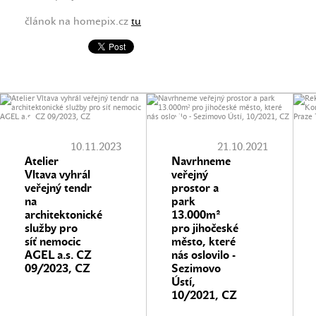
článok na homepix.cz
tu
10.11.2023
21.10.2021
Atelier
Navrhneme
Vltava vyhrál
veřejný
veřejný tendr
prostor a
na
park
architektonické
13.000m²
služby pro
pro jihočeské
síť nemocic
město, které
AGEL a.s. CZ
nás oslovilo -
09/2023, CZ
Sezimovo
Ústí,
10/2021, CZ